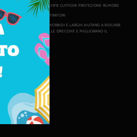
3M PELTOR BULL'S EYE I H515FB CUFFIONI PROTEZIONE RUMORE
CUFFIE PROGETTATE PER I TIRATORI
I CUSCINETTI AURICOLARI MORBIDI E LARGHI AIUTANO A RIDURRE
LA PRESSIONE ATTORNO ALLE ORECCHIE E MIGLIORANO IL
COMFORT E LA VESTIBILITA'
Barcode: 731864004864
Condividi