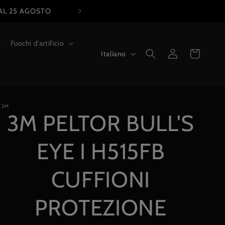
Fuochi d'artificio
L
Accedi
Carrello
Italiano
i
n
g
3M
u
3M PELTOR BULL'S
a
EYE I H515FB
CUFFIONI
PROTEZIONE