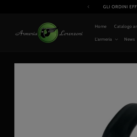
Vai
O SPEDITI A PARTIRE DAL 25 AGOSTO
direttamente
ai contenuti
Home
Catalogo a
L'armeria
News
Passa alle
informazioni
sul prodotto